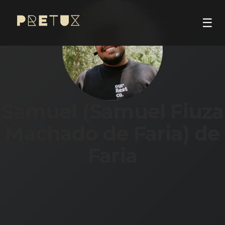
☰
Samuel (Samuel Fiuza
Machado de Faria) de
Faria